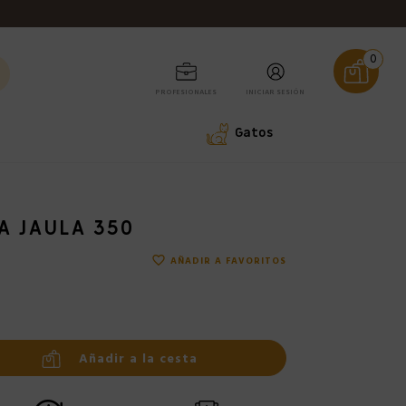
0
PROFESIONALES
INICIAR SESIÓN
Gatos
A JAULA 350
favorite_border
AÑADIR A FAVORITOS
Añadir a la cesta