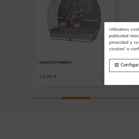
Utilizamos cook
publicidad rela
privacidad y co
cookies" o confi
JAULA 673 PÁJAROS
JAULA
Configur
tune
79,99 €
49,9