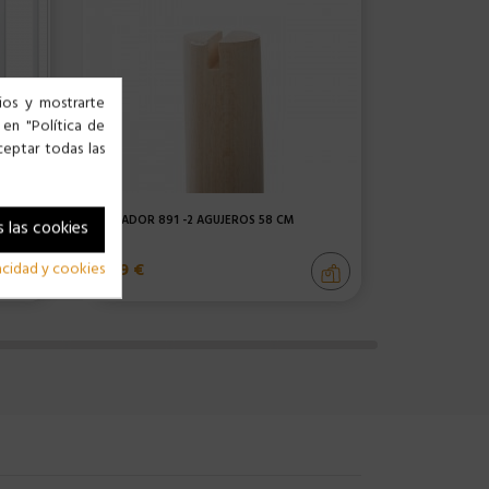
cios y mostrarte
 en "Política de
ceptar todas las
SALTADOR 891 -2 AGUJEROS 58 CM
JAULA 641 PÁ
 las cookies
8,99 €
29,99 €
vacidad y cookies