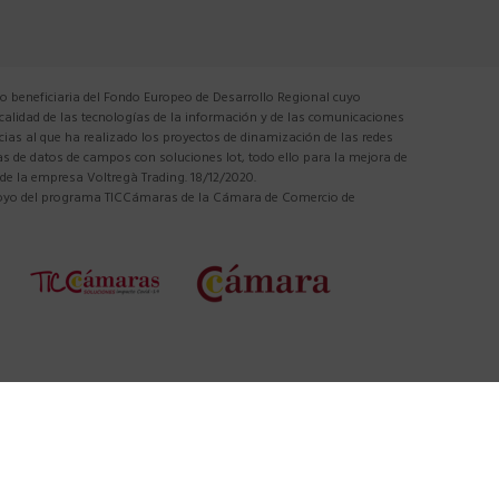
 beneficiaria del Fondo Europeo de Desarrollo Regional cuyo
 calidad de las tecnologías de la información y de las comunicaciones
cias al que ha realizado los proyectos de dinamización de las redes
tas de datos de campos con soluciones Iot, todo ello para la mejora de
 de la empresa Voltregà Trading. 18/12/2020.
apoyo del programa TICCámaras de la Cámara de Comercio de