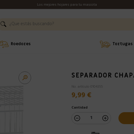
Los mejores hojares para tu mascota
Roedores
Tortugas
SEPARADOR CHAP

No. artículo 0104355
9,99 €
Cantidad