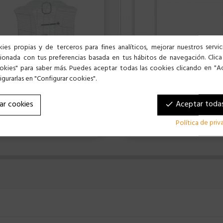
ies propias y de terceros para fines analíticos, mejorar nuestros servi
cionada con tus preferencias basada en tus hábitos de navegación. Clica
okies" para saber más. Puedes aceptar todas las cookies clicando en "A
gurarlas en "Configurar cookies".
 649 PÁJAROS
SOPORTE RUEDAS 70 JAULA PÁJAROS
ar cookies
Aceptar todas
done
9 €
45,99 €
Política de pri