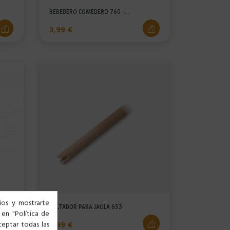
BEBEDERO COMEDERO 760 -...
Precio
3,99 €
cios y mostrarte
SALTADOR PARA JAULA 653
 en "Política de
Precio
3,99 €
ceptar todas las