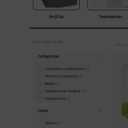
Rejillas
Separadores
FILTRAR POR:
Hay 35 p
Categorías
Comederos y bebederos
9
Perchas y columpios
1
Rejillas
6
Saltadores de madera
13
Separadores
2
Color
Blanco
1