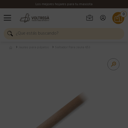
Los mejores hojares para tu mascota
0
Jaulas para pájaros
Saltador Para Jaula 653
