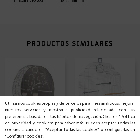
en España y Portugal.
Entrega a domicilio.
PRODUCTOS SIMILARES
Utilizamos cookies propias y de terceros para fines analíticos, mejorar
nuestros servicios y mostrarte publicidad relacionada con tus
preferencias basada en tus hábitos de navegación. Clica en "Política
de privacidad y cookies" para saber más. Puedes aceptar todas las
JAULA 673 PÁJAROS
JAULA 647 PÁJAROS
cookies clicando en "Aceptar todas las cookies" o configurarlas en
"Configurar cookies".