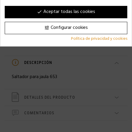
79,99 €
51,50 €
Aceptar todas las cookies
done
Configurar cookies
tune
Política de privacidad y cookies
DESCRIPCIÓN
Saltador para jaula 653
DETALLES DEL PRODUCTO
COMENTARIOS