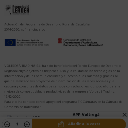
Actuación del Programa de Desarrollo Rural de Cataluña
2014-2020, cofinanciada por:
VOLTREGÀ TRADING S.L. ha sido beneficiaria del Fondo Europeo de Desarrollo
Regional cuyo objetivo es mejorar el uso y la calidad de las tecnologías de la
información y de las comunicaciones y el acceso a las mismas y gracias al
que ha realizado los proyectos de dinamización de las redes sociales y la
captura y consultas de datos de campos con soluciones Iot, todo ello para la
mejora de competitividad y productividad de la empresa Voltregà Trading.
18/12/2020.
Para ello ha contado con el apoyo del programa TICCámaras de la Cámara de
Comercio de Barcelona.”
APP Voltregà
close
10%DTO en tu primera compra APP
Añadir a la cesta
Descargar