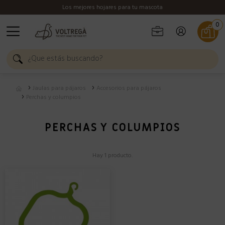
Los mejores hojares para tu mascota
0
Jaulas para pájaros
Accesorios para pájaros
Perchas y columpios
PERCHAS Y COLUMPIOS
Hay 1 producto.