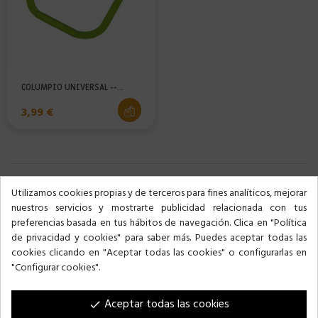
COLUMPIO UNIVERSAL --...
Precio
3,99 €
ENVÍOS A:
ENTREGA EN 24/48 H
Utilizamos cookies propias y de terceros para fines analíticos, mejorar
España y Portugal.
Entrega a domicilio.
nuestros servicios y mostrarte publicidad relacionada con tus
preferencias basada en tus hábitos de navegación. Clica en "Política
de privacidad y cookies" para saber más. Puedes aceptar todas las
cookies clicando en "Aceptar todas las cookies" o configurarlas en
Contacto y ayuda
"Configurar cookies".
Voltregà
Aceptar todas las cookies
done