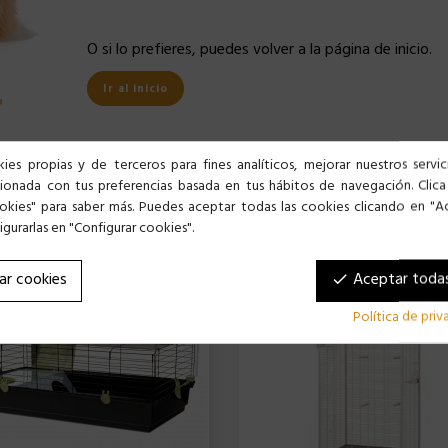
O si lo prefieres, puedes volver a la página de inicio.
4
Ir al inicio
ies propias y de terceros para fines analíticos, mejorar nuestros servi
cionada con tus preferencias basada en tus hábitos de navegación. Clica
okies" para saber más. Puedes aceptar todas las cookies clicando en "A
gurarlas en "Configurar cookies".
ar cookies
Aceptar todas
done
Política de pri