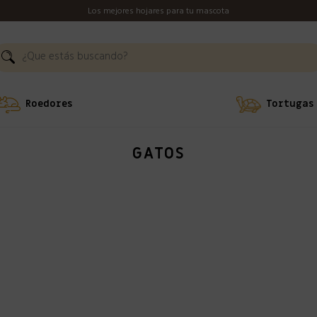
Los mejores hojares para tu mascota
Roedores
Tortugas
GATOS