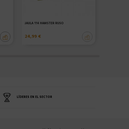
JAULA 114 HÁMSTER RUSO
PARQUE 595 
24,99 €
49,99 €
LÍDERES EN EL SECTOR