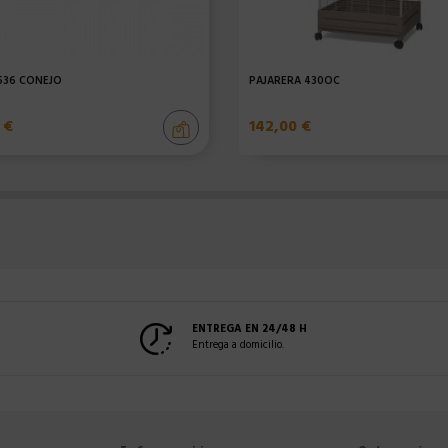
 536 CONEJO
PAJARERA 430OC
 €
142,00 €
ENTREGA EN 24/48 H
Entrega a domicilio.