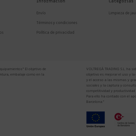
Información
Categorías
Envío
Limpieza de jau
Términos y condiciones
os
Política de privacidad
equipamientos" El objetivo de
VOLTREGÀ TRADING S.L. ha sido
pintura, embalaje como en la
objetivo es mejorar el uso y la
y el acceso a las mismas y gra
sociales y la captura y consul
competitividad y productividad
Para ello ha contado con el 
Barcelona.”