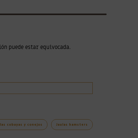
ción puede estar equivocada.
las cobayas y conejos
Jaulas hamsters