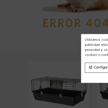
ERROR 40
Utilizamos cook
publicidad rela
privacidad y co
cookies" o confi
Configur
tune