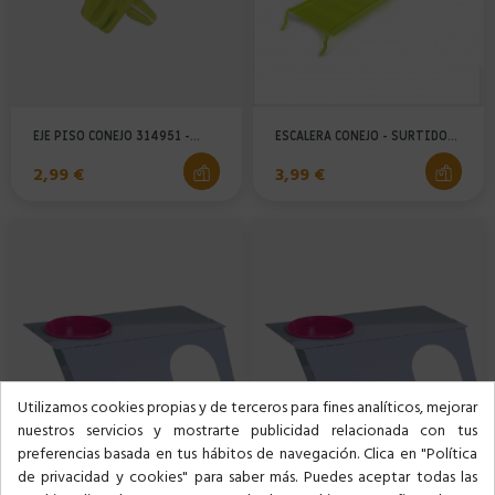
EJE PISO CONEJO 314951 -...
ESCALERA CONEJO - SURTIDO...
Precio
Precio
2,99 €
3,99 €
Utilizamos cookies propias y de terceros para fines analíticos, mejorar
nuestros servicios y mostrarte publicidad relacionada con tus
preferencias basada en tus hábitos de navegación. Clica en "Política
de privacidad y cookies" para saber más. Puedes aceptar todas las
PISO METÁLICO 80CM +...
PISO METALICO 100CM +...