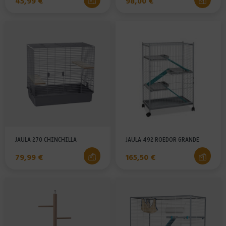
Precio
Precio
45,99 €
98,00 €
JAULA 270 CHINCHILLA
JAULA 492 ROEDOR GRANDE
Precio
Precio
79,99 €
165,50 €