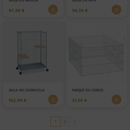
JAULA 205 ARDILLA
JAULA 252 RATA
Precio
Precio
87,50 €
56,50 €
JAULA 491 CHINCHILLA
PARQUE 591 CONEJO
Precio
Precio
162,99 €
51,50 €
1
2