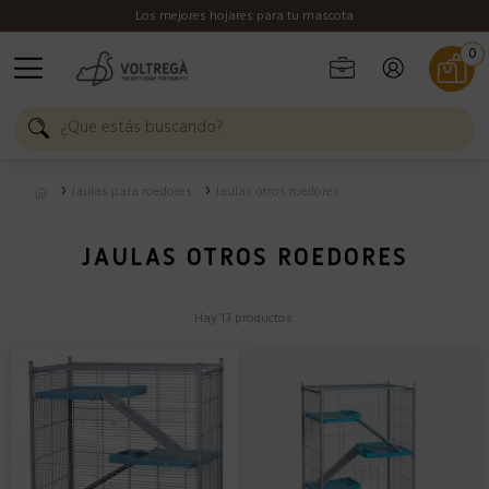
Los mejores hojares para tu mascota
0
Jaulas para roedores
Jaulas otros roedores
JAULAS OTROS ROEDORES
Hay 13 productos.