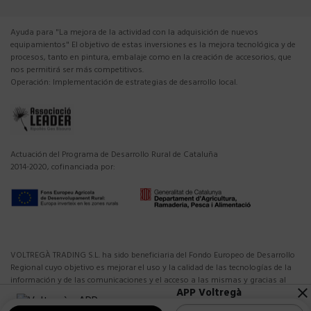
Ayuda para "La mejora de la actividad con la adquisición de nuevos
equipamientos" El objetivo de estas inversiones es la mejora tecnológica y de
procesos, tanto en pintura, embalaje como en la creación de accesorios, que
nos permitirá ser más competitivos.
Operación: Implementación de estrategias de desarrollo local.
Actuación del Programa de Desarrollo Rural de Cataluña
2014-2020, cofinanciada por:
VOLTREGÀ TRADING S.L. ha sido beneficiaria del Fondo Europeo de Desarrollo
Regional cuyo objetivo es mejorar el uso y la calidad de las tecnologías de la
información y de las comunicaciones y el acceso a las mismas y gracias al
APP Voltregà
close
que ha realizado los proyectos de dinamización de las redes sociales y la
10%DTO en tu primera compra APP
captura y consultas de datos de campos con soluciones Iot, todo ello para la