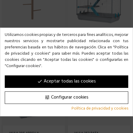
Utilizamos cookies propias y de terceros para fines analíticos, mejorar
nuestros servicios y mostrarte publicidad relacionada con tus
SALTADOR ARDILLA
JAULA 266 HURÓN
preferencias basada en tus hábitos de navegación. Clica en "Política
Precio
Precio
15,00 €
139,00 €
de privacidad y cookies" para saber más. Puedes aceptar todas las
cookies clicando en "Aceptar todas las cookies" o configurarlas en
"Configurar cookies".
Aceptar todas las cookies
done
Configurar cookies
tune
Política de privacidad y cookies