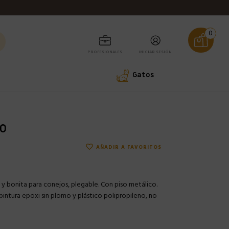
0
PROFESIONALES
INICIAR SESIÓN
Gatos
JO
favorite_border
AÑADIR A FAVORITOS
a y bonita para conejos, plegable. Con piso metálico.
pintura epoxi sin plomo y plástico polipropileno, no