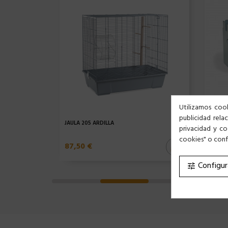
Utilizamos cook
publicidad rela
JAULA 205 ARDILLA
CASTI
privacidad y co
cookies" o confi
87,50 €
9,99
Configur
tune