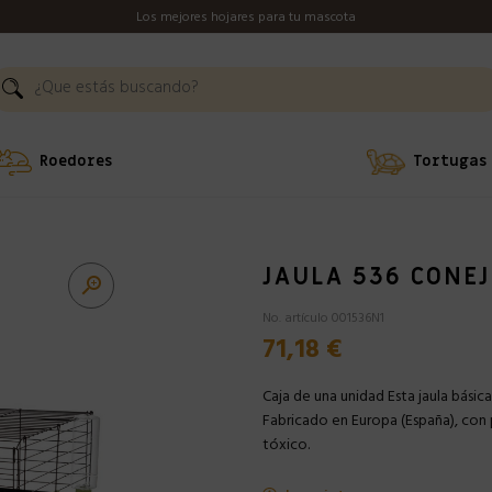
Los mejores hojares para tu mascota
Roedores
Tortugas
JAULA 536 CONE

No. artículo 001536N1
71,18 €
Caja de una unidad Esta jaula básic
Fabricado en Europa (España), con 
tóxico.