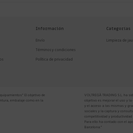
Información
Categorías
Envío
Limpieza de jau
Términos y condiciones
os
Política de privacidad
equipamientos" El objetivo de
VOLTREGÀ TRADING S.L. ha sido
pintura, embalaje como en la
objetivo es mejorar el uso y la
y el acceso a las mismas y gra
sociales y la captura y consul
competitividad y productividad
Para ello ha contado con el 
Barcelona.”