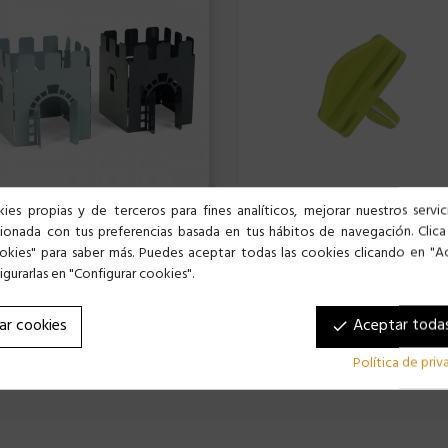
ies propias y de terceros para fines analíticos, mejorar nuestros servi
cionada con tus preferencias basada en tus hábitos de navegación. Clica
LLO HÁMSTER - SURTIDO DE COLOR
okies" para saber más. Puedes aceptar todas las cookies clicando en "A
gurarlas en "Configurar cookies".
 €
2,99 €
ar cookies
Aceptar todas
done
Política de pri