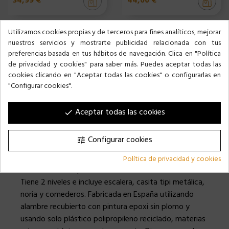
34,99 €
44,00 €
Utilizamos cookies propias y de terceros para fines analíticos, mejorar
nuestros servicios y mostrarte publicidad relacionada con tus
preferencias basada en tus hábitos de navegación. Clica en "Política
de privacidad y cookies" para saber más. Puedes aceptar todas las
cookies clicando en "Aceptar todas las cookies" o configurarlas en
"Configurar cookies".
DESCRIPCIÓN
Aceptar todas las cookies
done
Producto ECO. Esta jaula grande pertenece a la
Configurar cookies
tune
colección Hamster XL, es una jaula muy completa, es
ideal para hámster Ruso y Roborosky, gracias a una
Política de privacidad y cookies
malla con una separación entre alambres de 7mm.
Tiene 2 niveles e incluye escalera, casita tipi metálica,
noria y comederos. Fabricada en España utilizando
alambre recubierto con pintura epoxi sin plomo y
usando solo plástico polipropileno reciclado, materias