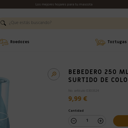
Los mejores hojares para tu mascota
Roedores
Tortugas
BEBEDERO 250 ML

SURTIDO DE COL
No. artículo 0303524
9,99 €
Cantidad