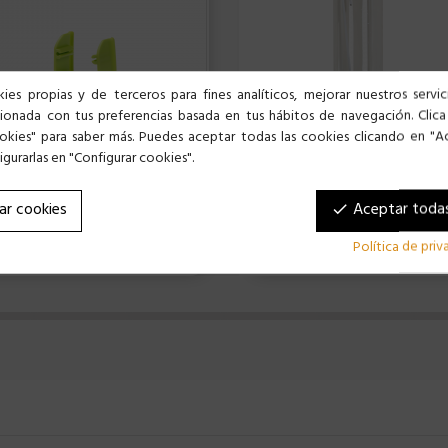
ies propias y de terceros para fines analíticos, mejorar nuestros servi
cionada con tus preferencias basada en tus hábitos de navegación. Clica
okies" para saber más. Puedes aceptar todas las cookies clicando en "A
gurarlas en "Configurar cookies".
 PUERTA 0318923 JAULA CONEJO -...
ar cookies
Aceptar todas
done
 €
4,24 €
Política de pri