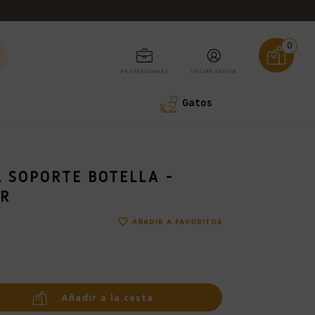
0
PROFESIONALES
INICIAR SESIÓN
Gatos
 SOPORTE BOTELLA -
OR
favorite_border
AÑADIR A FAVORITOS
Añadir a la cesta