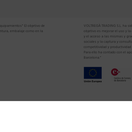
equipamientos" El objetivo de
VOLTREGÀ TRADING S.L. ha sido
pintura, embalaje como en la
objetivo es mejorar el uso y la
y el acceso a las mismas y gra
sociales y la captura y consul
competitividad y productividad
Para ello ha contado con el 
Barcelona.”