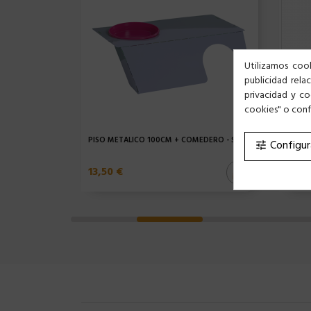
Utilizamos cook
publicidad rela
privacidad y co
cookies" o confi
PISO METALICO 100CM + COMEDERO - SURTIDO...
CIERRE
Configur
tune
13,50 €
2,99