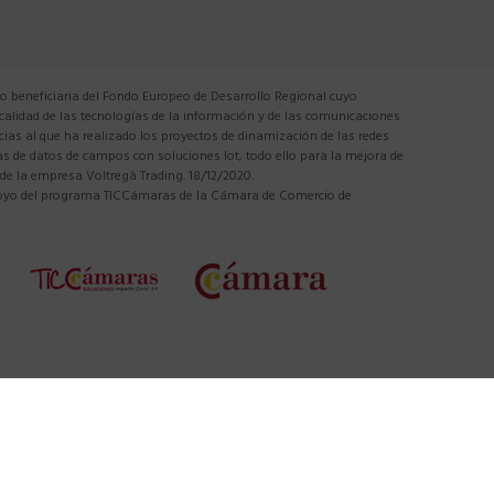
 beneficiaria del Fondo Europeo de Desarrollo Regional cuyo
 calidad de las tecnologías de la información y de las comunicaciones
cias al que ha realizado los proyectos de dinamización de las redes
tas de datos de campos con soluciones Iot, todo ello para la mejora de
 de la empresa Voltregà Trading. 18/12/2020.
apoyo del programa TICCámaras de la Cámara de Comercio de