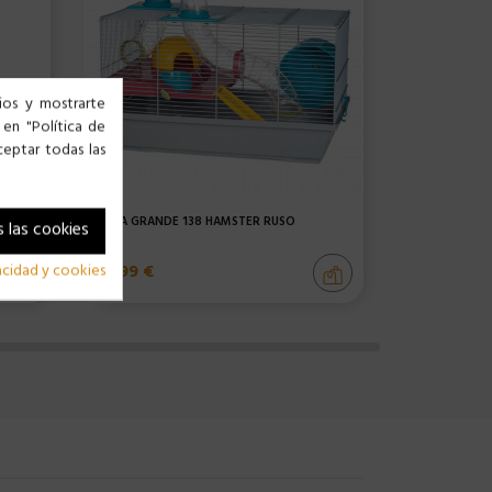
cios y mostrarte
 en "Política de
ceptar todas las
BEBEDERO HÁMSTER 125ML - SURTIDO DE COLOR
JAULA GRANDE 138 HÁMSTER RUSO
 las cookies
39,99 €
7,99 €
vacidad y cookies