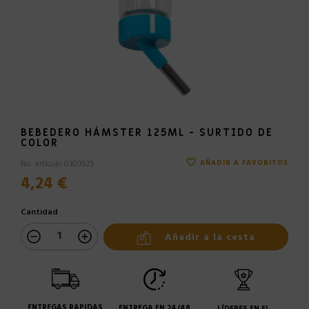
BEBEDERO HÁMSTER 125ML - SURTIDO DE
COLOR
favorite_border
No. artículo 0303525
AÑADIR A FAVORITOS
4,24 €
Cantidad
Añadir a la cesta
ENTREGAS RAPIDAS