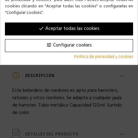
cookies clicando en "Aceptar todas las cookies" o configurarlas en
13,00 €
162,99 €
"Configurar cookies".
Aceptar todas las cookies
done
Configurar cookies
tune
Política de privacidad y cookies
DESCRIPCIÓN
Este bebedero de roedores es apto para hamsters,
ratones y otros roedores. Se adapta a cualquier jaula
de hamster. Tubo metálico Capacidad 125ml. Surtido
de color.
DETALLES DEL PRODUCTO