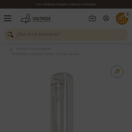
Los mejores hojares para tu mascota
0
Jaulas para roedores
Bebedero Hámster 125ml - Surtido de color
