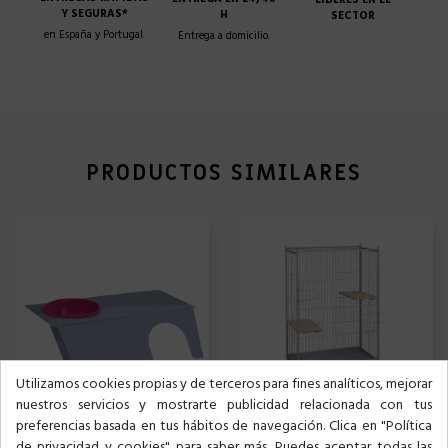
ENTREGA EN 24/48
LÍDERES EN EL
Y SEGURAS*
H
SECTOR
en España y Portugal.
Entrega a domicilio.
PRODUCTOS SIMILARES
Utilizamos cookies propias y de terceros para fines analíticos, mejorar
nuestros servicios y mostrarte publicidad relacionada con tus
preferencias basada en tus hábitos de navegación. Clica en "Política
PISO METÁLICO 80CM + COMEDERO CONEJO
JAULA 491 CHINCHILLA
de privacidad y cookies" para saber más. Puedes aceptar todas las