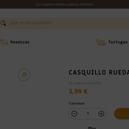
Los mejores hojares para tu mascota
Roedores
Tortugas
CASQUILLO RUED

No. artículo 03554020
3,99 €
Cantidad