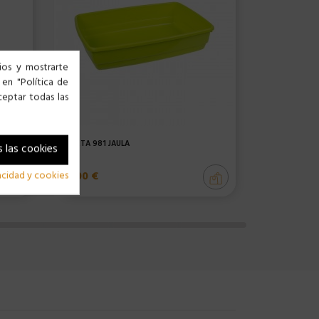
cios y mostrarte
 en "Política de
ceptar todas las
GANCHO 701 JAULAS PASO ESTRECHO HÁMSTER -...
CUBETA 981 JAULA
RUEDAS PAJAR
 las cookies
10,00 €
7,99 €
vacidad y cookies