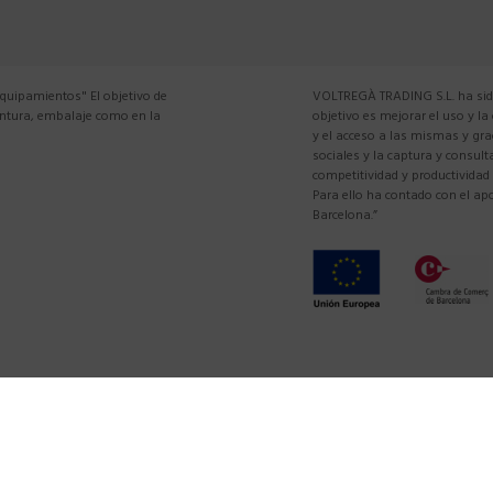
equipamientos" El objetivo de
VOLTREGÀ TRADING S.L. ha sido
pintura, embalaje como en la
objetivo es mejorar el uso y la
y el acceso a las mismas y gra
sociales y la captura y consul
competitividad y productividad
Para ello ha contado con el 
Barcelona.”