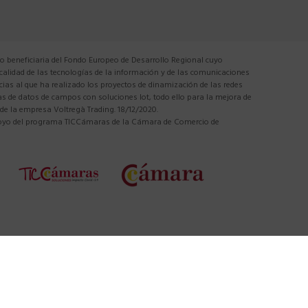
 beneficiaria del Fondo Europeo de Desarrollo Regional cuyo
 calidad de las tecnologías de la información y de las comunicaciones
cias al que ha realizado los proyectos de dinamización de las redes
tas de datos de campos con soluciones Iot, todo ello para la mejora de
 de la empresa Voltregà Trading. 18/12/2020.
apoyo del programa TICCámaras de la Cámara de Comercio de