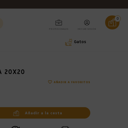
0
PROFESIONALES
INICIAR SESIÓN
Gatos
A 20X20
favorite_border
AÑADIR A FAVORITOS
Añadir a la cesta