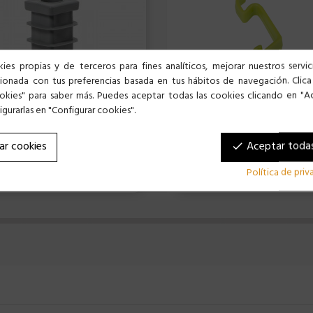
ies propias y de terceros para fines analíticos, mejorar nuestros servi
cionada con tus preferencias basada en tus hábitos de navegación. Clica
okies" para saber más. Puedes aceptar todas las cookies clicando en "A
gurarlas en "Configurar cookies".
ILLO RUEDA TUBO 16X16 CM
ar cookies
Aceptar todas
done
 €
2,99 €
Política de pri