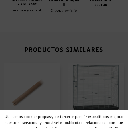
ENTREGAS RAPIDAS
ENTREGA EN 24/48
LÍDERES EN EL
Y SEGURAS*
H
SECTOR
en España y Portugal.
Entrega a domicilio.
PRODUCTOS SIMILARES
Utilizamos cookies propias y de terceros para fines analíticos, mejorar
nuestros servicios y mostrarte publicidad relacionada con tus
SALTADOR PARA JAULA 653
JAULA 619 PÁJAROS