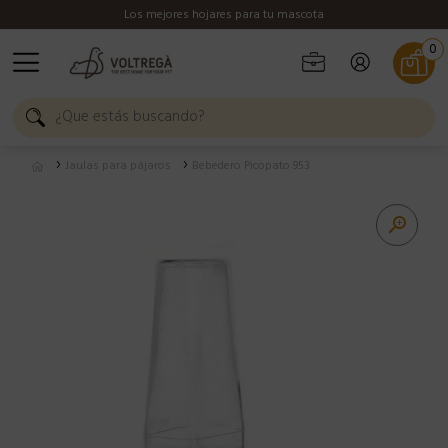
Los mejores hojares para tu mascota
0
Jaulas para pájaros
Bebedero Picopato 953
