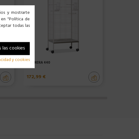
cios y mostrarte
 en "Política de
ceptar todas las
 las cookies
vacidad y cookies
PAJARERA 440
JAULA 736 PÁ
172,99 €
34,99 €