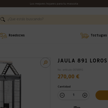
Los mejores hojares para tu mascota
Roedores
Tortugas
JAULA 891 LOROS

No. artículo 001891G
270,00 €
Cantidad