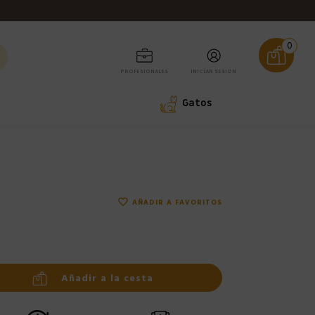
0
PROFESIONALES
INICIAR SESIÓN
Gatos
favorite_border
AÑADIR A FAVORITOS
Añadir a la cesta