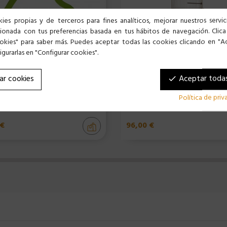
ies propias y de terceros para fines analíticos, mejorar nuestros servi
cionada con tus preferencias basada en tus hábitos de navegación. Clica
okies" para saber más. Puedes aceptar todas las cookies clicando en "A
gurarlas en "Configurar cookies".
ar cookies
Aceptar todas
done
Política de pri
PIO UNIVERSAL -- SURTIDO DE COLOR
JAULA 745 PÁJAROS
 €
96,00 €