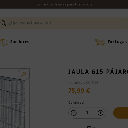
Los mejores hojares para tu mascota
Roedores
Tortugas
JAULA 615 PÁJAR

No. artículo 001615G
75,99 €
Cantidad