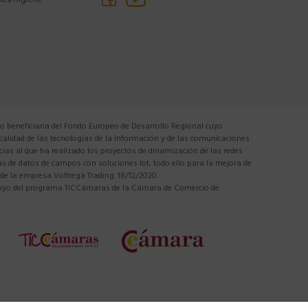
las/Higiene
 beneficiaria del Fondo Europeo de Desarrollo Regional cuyo
 calidad de las tecnologías de la información y de las comunicaciones
cias al que ha realizado los proyectos de dinamización de las redes
tas de datos de campos con soluciones Iot, todo ello para la mejora de
 de la empresa Voltregà Trading. 18/12/2020.
apoyo del programa TICCámaras de la Cámara de Comercio de