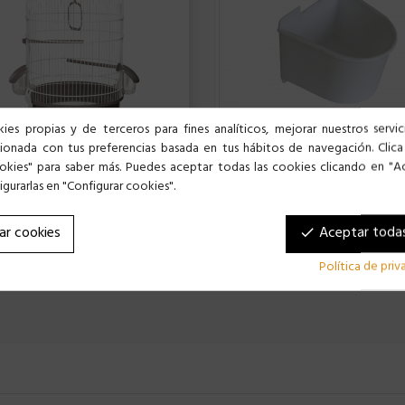
ies propias y de terceros para fines analíticos, mejorar nuestros servi
cionada con tus preferencias basada en tus hábitos de navegación. Clica
okies" para saber más. Puedes aceptar todas las cookies clicando en "A
gurarlas en "Configurar cookies".
 736 PÁJAROS
BEBEDERO COMEDERO 801 JAULAS LOR
9 €
3,99 €
ar cookies
Aceptar todas
done
Política de pri