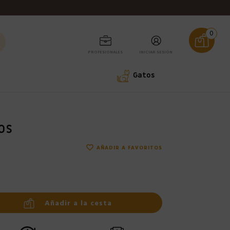
0
PROFESIONALES
INICIAR SESIÓN
Gatos
OS
favorite_border
AÑADIR A FAVORITOS
Añadir a la cesta