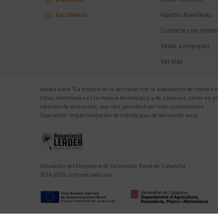
Llámanos
Sobre nosotros
Escríbenos
Nuestro Manifiesto
Contacte con nosotr
Venta a empresas
Ver más
Ayuda para "La mejora de la actividad con la adquisición de nuevos 
estas inversiones es la mejora tecnológica y de procesos, tanto en 
creación de accesorios, que nos permitirá ser más competitivos.
Operación: Implementación de estrategias de desarrollo local.
Actuación del Programa de Desarrollo Rural de Cataluña
2014-2020, cofinanciada por: