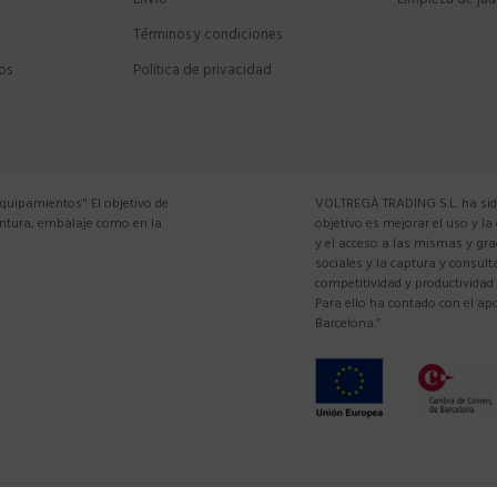
Envío
Limpieza de jau
Términos y condiciones
os
Política de privacidad
equipamientos" El objetivo de
VOLTREGÀ TRADING S.L. ha sido
pintura, embalaje como en la
objetivo es mejorar el uso y la
y el acceso a las mismas y gra
sociales y la captura y consul
competitividad y productividad
Para ello ha contado con el 
Barcelona.”