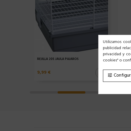
Utilizamos cook
publicidad rela
privacidad y co
REJILLA 205 JAULA PÁJAROS
cookies" o confi
JAULA
9,99 €
34,9
Configur
tune