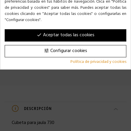
preferencias basada en tus hábitos de navegación. Clica en "Política
de privacidad y cookies" para saber más. Puedes aceptar todas las
cookies clicando en "Aceptar todas las cookies" o configurarlas en
"Configurar cookies".
Aceptar todas las cookies
SEPARADOR CHAPA JAULA 350
JAULA 641 PÁJAROS
done
9,99 €
29,99 €
Configurar cookies
tune
Política de privacidad y cookies
DESCRIPCIÓN
Cubeta para jaula 730