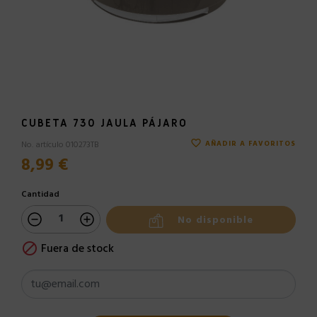
CUBETA 730 JAULA PÁJARO
favorite_border
No. artículo 010273TB
AÑADIR A FAVORITOS
8,99 €
Cantidad
No disponible
Fuera de stock
