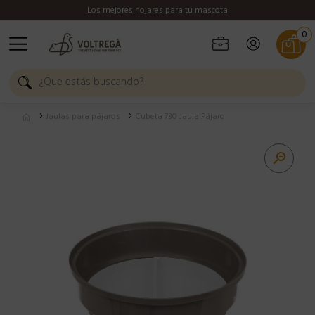
Los mejores hojares para tu mascota
0
Jaulas para pájaros
Cubeta 730 Jaula Pájaro
