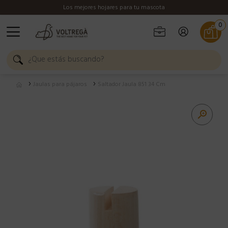
Los mejores hojares para tu mascota
0
Jaulas para pájaros
Saltador Jaula 851 34 Cm
