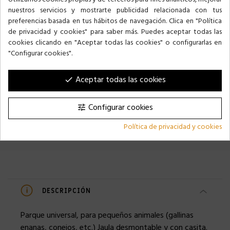
nuestros servicios y mostrarte publicidad relacionada con tus
preferencias basada en tus hábitos de navegación. Clica en "Política
de privacidad y cookies" para saber más. Puedes aceptar todas las
cookies clicando en "Aceptar todas las cookies" o configurarlas en
"Configurar cookies".
PARQUE 590 CONEJO
PARQUE 595 CONEJO
Aceptar todas las cookies
done
45,99 €
49,99 €
Configurar cookies
tune
Política de privacidad y cookies
DESCRIPCIÓN
Parque universal, para pequeños animales (gallinas
enanas, conejos, etc.) Jaula desmontable y con casita.