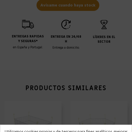
Avisame cuando haya stock
ENTREGAS RAPIDAS
ENTREGA EN 24/48
LÍDERES EN EL
Y SEGURAS*
H
SECTOR
en España y Portugal.
Entrega a domicilio.
PRODUCTOS SIMILARES
Utilizamos cookies propias y de terceros para fines analíticos, mejorar