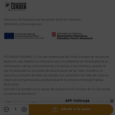
Actuación del Programa de Desarrollo Rural de Cataluña
2014-2020, cofinanciada por:
VOLTREGÀ TRADING S.L. ha sido beneficiaria del Fondo Europeo de Desarrollo
Regional cuyo objetivo es mejorar el uso y la calidad de las tecnologías de la
información y de las comunicaciones y el acceso a las mismas y gracias al
que ha realizado los proyectos de dinamización de las redes sociales y la
captura y consultas de datos de campos con soluciones Iot, todo ello para la
mejora de competitividad y productividad de la empresa Voltregà Trading.
18/12/2020.
Para ello ha contado con el apoyo del programa TICCámaras de la Cámara de
Comercio de Barcelona.”
APP Voltregà
close
10%DTO en tu primera compra APP
Añadir a la cesta
Descargar