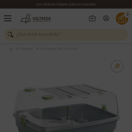
Los mejores hojares para tu mascota
0
Tortugas
Tortuguera 500 Con Piso
